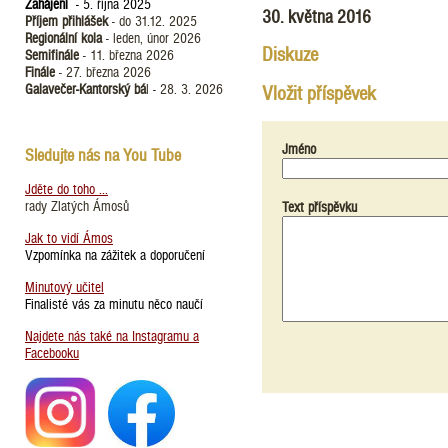
Zahájení
- 5. října 2025
30. května 2016
Příjem přihlášek
- do 31.12. 2025
Regionální kola
- leden, únor 2026
Diskuze
Semifinále
- 11. března 2026
Finále
- 27. března 2026
Galavečer-Kantorský bá
l - 28. 3. 2026
Vložit příspěvek
Jméno
Sledujte nás na You Tube
Jděte do toho ...
rady Zlatých Ámosů
Text příspěvku
Jak to vidí Ámos
Vzpomínka na zážitek a doporučení
Minutový učitel
Finalisté vás za minutu něco naučí
Najdete nás také na Instagramu a
Facebooku