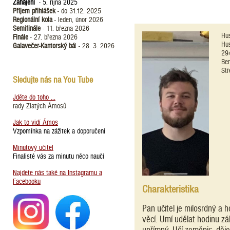
Zahájení
- 5. října 2025
Příjem přihlášek
- do 31.12. 2025
Regionální kola
- leden, únor 2026
Semifinále
- 11. března 2026
Hu
Finále
- 27. března 2026
Hu
Galavečer-Kantorský bá
l - 28. 3. 2026
29
Ben
Stř
Sledujte nás na You Tube
Jděte do toho ...
rady Zlatých Ámosů
Jak to vidí Ámos
Vzpomínka na zážitek a doporučení
Minutový učitel
Finalisté vás za minutu něco naučí
Najdete nás také na Instagramu a
Facebooku
Charakteristika
Pan učitel je milosrdný a
věcí. Umí udělat hodinu zá