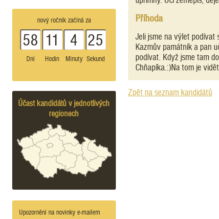
upřímný. Učí zeměpis, děj
Příhoda
nový ročník začíná za
58
11
4
25
Jeli jsme na výlet podívat 
Kazmův památník a pan uči
podívat. Když jsme tam došl
Dní
Hodin
Minuty
Sekund
Chňapíka.:)Na tom je vidět
Zpět na seznam kandidátů
Účast kandidátů v jednotlivých
regionech
Upozornění na novinky e-mailem