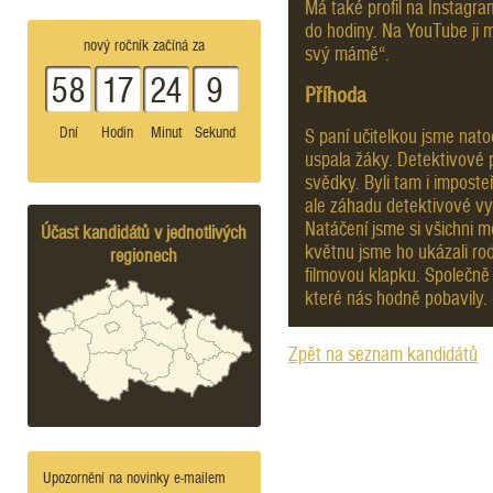
Má také profil na Instagra
do hodiny. Na YouTube ji 
nový ročník začíná za
svý mámě“.
58
17
24
9
Příhoda
Dní
Hodin
Minut
Sekund
S paní učitelkou jsme natoč
uspala žáky. Detektivové pa
svědky. Byli tam i imposteř
ale záhadu detektivové vyře
Natáčení jsme si všichni mo
Účast kandidátů v jednotlivých
květnu jsme ho ukázali ro
regionech
filmovou klapku. Společně
které nás hodně pobavily. C
Zpět na seznam kandidátů
Upozornění na novinky e-mailem