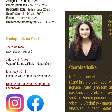
Zahájení
- 5. října 2025
Příjem přihlášek
- do 31.12. 2025
Regionální kola
- leden, únor 2026
Semifinále
- 11. března 2026
ZŠ 
Finále
- 27. března 2026
Mik
Galavečer-Kantorský bá
l - 28. 3. 2026
76
Zlí
Zlí
Sledujte nás na You Tube
Jděte do toho ...
rady Zlatých Ámosů
Jak to vidí Ámos
Vzpomínka na zážitek a doporučení
Charakteristika
Minutový učitel
Finalisté vás za minutu něco naučí
Naše paní učitelka je hod
různé hry a prezentace. M
Najdete nás také na Instagramu a
legrace. Záleží ji na tom, 
Facebooku
nás kouzla a všelijaké hl
snaží každému pomoci. Je n
všechny předměty - matema
vlastivědu, hudební i este