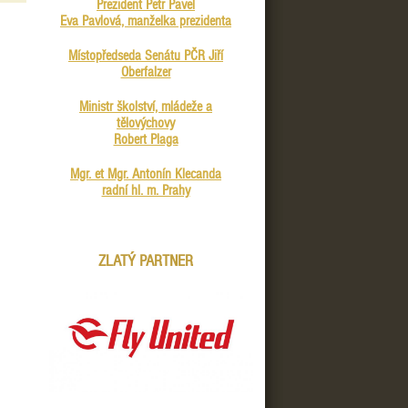
Prezident Petr Pavel
Eva Pavlová, manželka prezidenta
Místopředseda Senátu PČR Jiří
Oberfalzer
Ministr školství, mládeže a
tělovýchovy
Robert Plaga
Mgr. et Mgr. Antonín Klecanda
radní hl. m. Prahy
ZLATÝ PARTNER