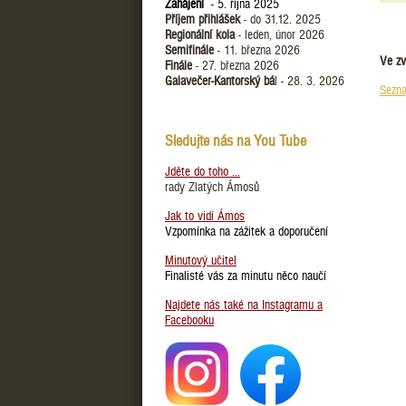
Zahájení
- 5. října 2025
Příjem přihlášek
- do 31.12. 2025
Regionální kola
- leden, únor 2026
Semifinále
- 11. března 2026
Ve zv
Finále
- 27. března 2026
Galavečer-Kantorský bá
l - 28. 3. 2026
Sezna
Sledujte nás na You Tube
Jděte do toho ...
rady Zlatých Ámosů
Jak to vidí Ámos
Vzpomínka na zážitek a doporučení
Minutový učitel
Finalisté vás za minutu něco naučí
Najdete nás také na Instagramu a
Facebooku