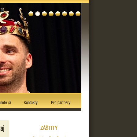
něte si
Kontakty
Pro partnery
aj
ZÁŠTITY