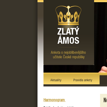
Aktuality
Pravidla ankety
N
Harmonogram