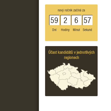
nový ročník začíná za
59
2
6
57
Dní
Hodiny
Minut
Sekund
Účast kandidátů v jednotlivých
regionech