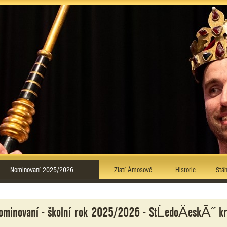
Nominovaní 2025/2026
Zlatí Ámosové
Historie
Stáh
ominovaní - školní rok 2025/2026 - StĹedoÄeskĂ˝ kr