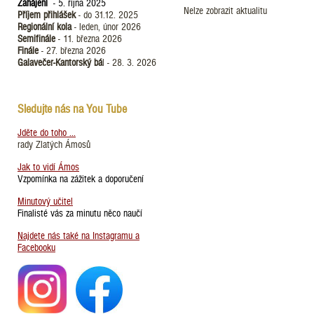
Zahájení
- 5. října 2025
Nelze zobrazit aktualitu
Příjem přihlášek
- do 31.12. 2025
Regionální kola
- leden, únor 2026
Semifinále
- 11. března 2026
Finále
- 27. března 2026
Galavečer-Kantorský bá
l - 28. 3. 2026
Sledujte nás na You Tube
Jděte do toho ...
rady Zlatých Ámosů
Jak to vidí Ámos
Vzpomínka na zážitek a doporučení
Minutový učitel
Finalisté vás za minutu něco naučí
Najdete nás také na Instagramu a
Facebooku