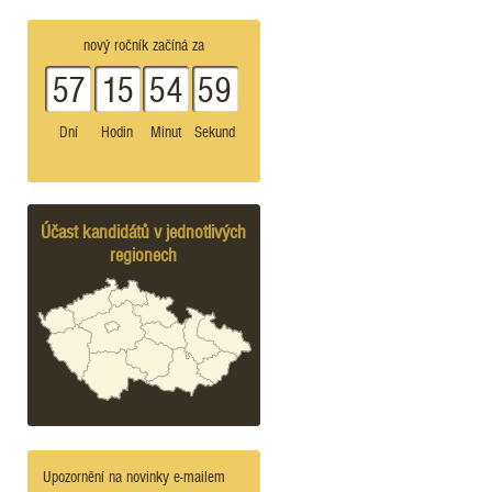
nový ročník začíná za
57
15
54
59
Dní
Hodin
Minut
Sekund
Účast kandidátů v jednotlivých
regionech
Upozornění na novinky e-mailem