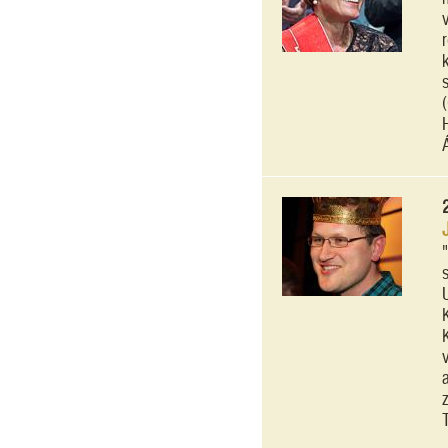
"
z
T