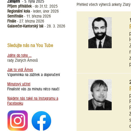
Zahájení
- 5. října 2025
Přehled všech výherců ankety Zlat
Příjem přihlášek
- do 31.12. 2025
Regionální kola
- leden, únor 2026
Semifinále
- 11. března 2026
Finále
- 27. března 2026
Galavečer-Kantorský bá
l - 28. 3. 2026
Sledujte nás na You Tube
Jděte do toho ...
rady Zlatých Ámosů
Jak to vidí Ámos
Vzpomínka na zážitek a doporučení
Minutový učitel
Finalisté vás za minutu něco naučí
Najdete nás také na Instagramu a
Facebooku