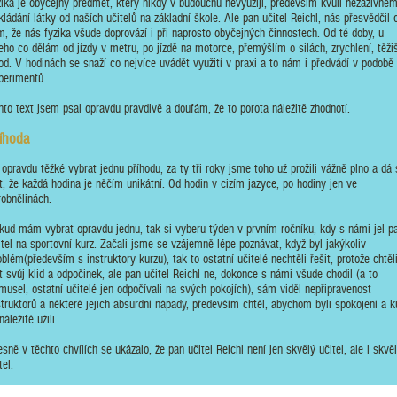
zika je obyčejný předmět, který nikdy v budoucnu nevyužiji, především kvůli nezáživné
kládání látky od naších učitelů na základní škole. Ale pan učitel Reichl, nás přesvědčil 
m, že nás fyzika všude doprovází i při naprosto obyčejných činnostech. Od té doby, u
eho co dělám od jízdy v metru, po jízdě na motorce, přemýšlím o silách, zrychlení, těžiš
od. V hodinách se snaží co nejvíce uvádět využití v praxi a to nám i předvádí v podobě
perimentů.
nto text jsem psal opravdu pravdivě a doufám, že to porota náležitě zhodnotí.
íhoda
 opravdu těžké vybrat jednu příhodu, za ty tři roky jsme toho už prožili vážně plno a dá 
ct, že každá hodina je něčím unikátní. Od hodin v cizím jazyce, po hodiny jen ve
robnělinách.
kud mám vybrat opravdu jednu, tak si vyberu týden v prvním ročníku, kdy s námi jel p
itel na sportovní kurz. Začali jsme se vzájemně lépe poznávat, když byl jakýkoliv
oblém(především s instruktory kurzu), tak to ostatní učitelé nechtěli řešit, protože chtěl
t svůj klid a odpočinek, ale pan učitel Reichl ne, dokonce s námi všude chodil (a to
musel, ostatní učitelé jen odpočívali na svých pokojích), sám viděl nepřipravenost
struktorů a některé jejich absurdní nápady, především chtěl, abychom byli spokojení a k
náležitě užili.
esně v těchto chvílích se ukázalo, že pan učitel Reichl není jen skvělý učitel, ale i skvě
tel.