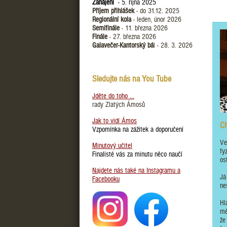
Zahájení
- 5. října 2025
Příjem přihlášek
- do 31.12. 2025
Regionální kola
- leden, únor 2026
Semifinále
- 11. března 2026
Finále
- 27. března 2026
Galavečer-Kantorský bá
l - 28. 3. 2026
Sledujte nás na You Tube
Jděte do toho ...
rady Zlatých Ámosů
Jak to vidí Ámos
Ch
Vzpomínka na zážitek a doporučení
Ve
Minutový učitel
fy
Finalisté vás za minutu něco naučí
os
Najdete nás také na Instagramu a
Já
Facebooku
ne
Hl
mě
že