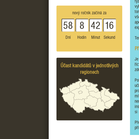
fy
vy
to
nový ročník začíná za
vš
ap
58
8
42
16
ex
Dní
Hodin
Minut
Sekund
Te
Př
Je
ří
Účast kandidátů v jednotlivých
zd
regionech
Po
uč
pr
mí
ne
in
si 
Př
pří