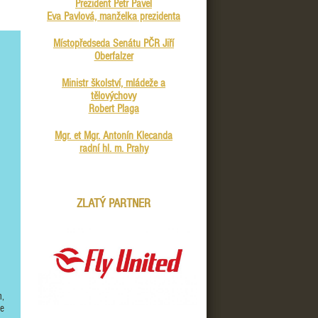
Prezident Petr Pavel
Eva Pavlová, manželka prezidenta
Místopředseda Senátu PČR Jiří
Oberfalzer
Ministr školství, mládeže a
tělovýchovy
Robert Plaga
Mgr. et Mgr. Antonín Klecanda
radní hl. m. Prahy
ZLATÝ PARTNER
m,
že