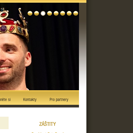
něte si
Kontakty
Pro partnery
ZÁŠTITY