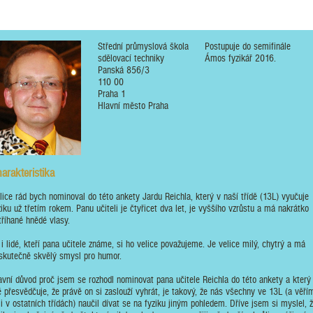
Střední průmyslová škola
Postupuje do semifinále
sdělovací techniky
Ámos fyzikář 2016.
Panská 856/3
110 00
Praha 1
Hlavní město Praha
arakteristika
lice rád bych nominoval do této ankety Jardu Reichla, který v naší třídě (13L) vyučuje
ziku už třetím rokem. Panu učiteli je čtyřicet dva let, je vyššího vzrůstu a má nakrátko
tříhané hnědé vlasy.
 i lidé, kteří pana učitele známe, si ho velice považujeme. Je velice milý, chytrý a má
skutečně skvělý smysl pro humor.
avní důvod proč jsem se rozhodl nominovat pana učitele Reichla do této ankety a který
 přesvědčuje, že právě on si zaslouží vyhrát, je takový, že nás všechny ve 13L (a věří
 i v ostatních třídách) naučil dívat se na fyziku jiným pohledem. Dříve jsem si myslel, 