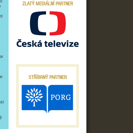
mu
ZLATÝ MEDIÁLNÍ PARTNER
o
ti
se
STŘÍBRNÝ PARTNER
an
i
urz
lý