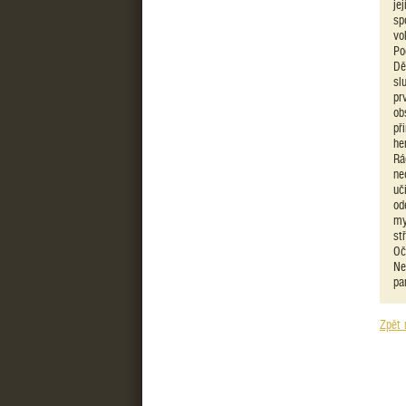
je
sp
vo
Po
Dě
sl
pr
ob
př
he
Rá
ne
uč
od
my
st
Oč
Ne
pa
Zpět 