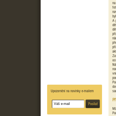
na
fo
na
by
A 
dě
dě
př
ná
př
př
ak
Za
oc
Ná
no
vn
po
Pa
do
Upozornění na novinky e-mailem
sa
Př
Má
Pa