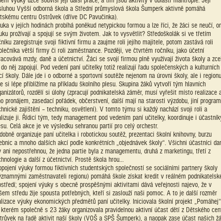
pem výuky úzce souvisí její další práce, a tím jsou aktivity v oblasti filantropie. Její
sluhou Vyšší odborná škola a Střední průmyslová škola Šumperk aktivně pomáhá
tskému centru Ostrůvek (dříve DC Pavučinka).
uka v jejích hodinách probíhá poněkud netypickou formou a lze říci, že žáci se neučí, on
uku prožívají a spojují se svým životem. Jak to vysvětlit? Středoškolák si ve třetím
čníku zaregistruje svoji fiktivní firmu a zaujme roli jejího majitele, potom zastává roli
olečníka větší firmy či roli zaměstnance. Později, ve čtvrtém ročníku, jako účetní
racovává mzdy, daně a účetnictví. Žáci se svojí firmou plně využívají života školy a zce
 do něj zapojují. Pod vedení paní učitelky totiž realizují řadu společenských a kulturních
cí školy. Dále jde i o odborné a sportovní soutěže nejenom na úrovni školy, ale i regionu
e si lépe přiblížíme na příkladu školního plesu. Skupina žáků vytvoří tým hlavních
ganizátorů, rozdělí si úlohy (zpracují podnikatelská záměr, musí vyřešit místo realizace 
ho pronájem, zasedací pořádek, občerstvení, další mají na starosti výzdobu, jiní program
chnické zajištění – techniku, osvětlení). V tomto týmu si každý nachází svoji roli a
alizuje ji. Řídicí tým, tedy management pod vedením paní učitelky, koordinuje i účastník
esu. Celá akce je ve výsledku sehranou partií pro celý orchestr.
dobně organizuje paní učitelka i robotickou soutěž, prezentaci školní knihovny, burzu
ebnic a mnoho dalších akcí podle konkrétních „objednávek školy“. Všichni účastníci da
y ani nepostřehnou, že jedna partie byla z managementu, druhá z marketingu, třetí z
chnologie a další z účetnictví. Prostě škola hrou...
opojení výuky formou fiktivních studentských společností se sociálními partnery školy
ýznamnými zaměstnavateli regionu) pomáhá škole získat kredit v reálném podnikatels
ostředí; spojení výuky s obecně prospěšnými aktivitami dává veřejnosti najevo, že v
šem středu žije spousta potřebných, kteří si zaslouží naši pomoc. A to je další rozměr
alizace výuky ekonomických předmětů paní učitelky. Iniciovala školní projekt „Pomáhej“
 kterém společně s 23 žáky organizovala pravidelnou aktivní účast dětí z Dětského cen
trůvek na řadě aktivit naší školy (VOŠ a SPŠ Šumperk), a naopak zase účast našich ž