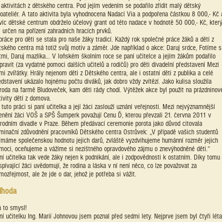
 aktivitách z dětského centra. Pod jejím vedením se podařilo zřídit malý dětský
toateliér. A tato aktivita byla vyhodnocena Nadací Via a podpořena částkou 8 000,- Kč 
víc dětské centrum obdrželo účelový grant od této nadace v hodnotě 50 000,- Kč, kter
l určen na pořízení zahradních hracích prvků.
práce pro děti se stala pro naše žáky tradicí. Každý rok společné práce žáků a dětí z
tského centra má totiž svůj motiv a záměr. Jde například o akce: Daruj srdce, Fotíme s
tmi, Daruj mazlíka… V loňském školním roce se paní učitelce a jejím žákům podařilo
ipravit (za vydatné pomoci dalších učitelů a rodičů) pro děti divadelní představení Mezi
mi zvířátky. Hrály nejenom děti z Dětského centra, ale i ostatní děti z publika a celé
edstavení ukázalo hojnému počtu diváků, jak dobro vždy zvítězí. Jako kulisa sloužila
íroda na farmě Bludoveček, kam děti rády chodí. Výtěžek akce byl použit na prázdninov
tivity dětí z domova.
 tuto práci si paní učitelka a její žáci zaslouží uznání veřejnosti. Mezi nejvýznamnější
enění žáci VOŠ a SPŠ Šumperk považují Cenu Ď, kterou převzali 21. června 2011 v
rodním divadle v Praze. Během předávací ceremonie porota jako důvod citovala
minační zdůvodnění pracovníků Dětského centra Ostrůvek: „V případě vašich studentů
ímáme společenskou hodnotu jejich darů, zvláště vyzdvihujeme humánní rozměr jejich
moci, oceňujeme a vážíme si nezištného opravdového zájmu o znevýhodněné děti.“
ní učitelka tak vede žáky nejen k podnikání, ale i zodpovědnosti k ostatním. Díky tomu 
spívající žáci uvědomují, že rodina a láska v ní není něco, co lze považovat za
mozřejmost, ale že jde o dar, jehož je potřeba si vážit.
íhoda
 to smysl!
ní učitelku Ing. Marií Johnovou jsem poznal před sedmi lety. Nejprve jsem byl čtyři léta