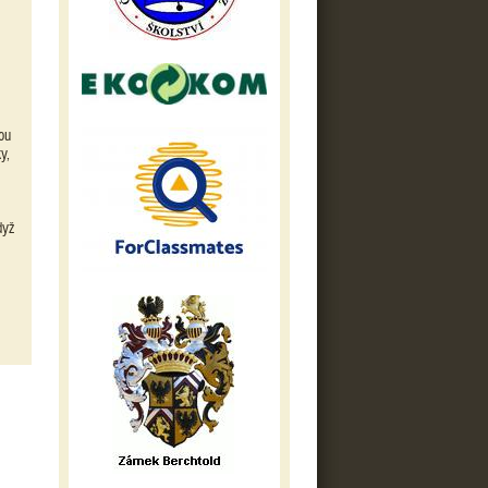
ou
y,
dyž