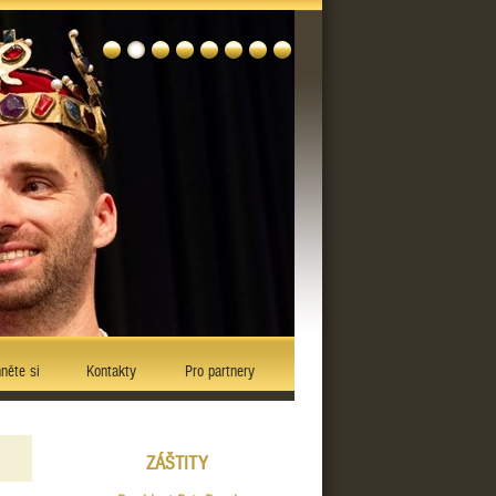
něte si
Kontakty
Pro partnery
ZÁŠTITY