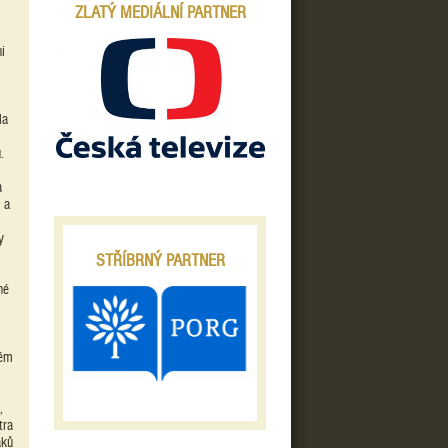
ZLATÝ MEDIÁLNÍ PARTNER
i
la
.
a
 a
y
STŘÍBRNÝ PARTNER
né
kém
,
tra
áků