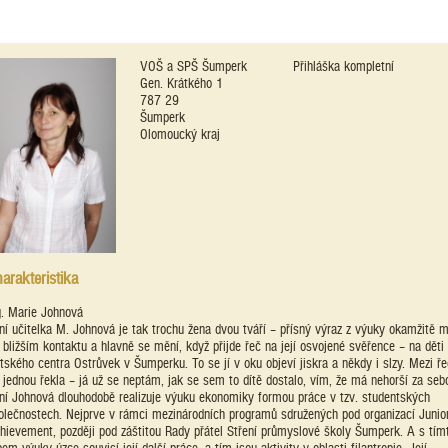
VOŠ a SPŠ Šumperk
Přihláška kompletní
Gen. Krátkého 1
787 29
Šumperk
Olomoucký kraj
arakteristika
g. Marie Johnová
ní učitelka M. Johnová je tak trochu žena dvou tváří – přísný výraz z výuky okamžitě m
i bližším kontaktu a hlavně se mění, když přijde řeč na její osvojené svěřence – na děti 
tského centra Ostrůvek v Šumperku. To se jí v oku objeví jiskra a někdy i slzy. Mezi ře
 jednou řekla – já už se neptám, jak se sem to dítě dostalo, vím, že má nehorší za seb
ní Johnová dlouhodobě realizuje výuku ekonomiky formou práce v tzv. studentských
olečnostech. Nejprve v rámci mezinárodních programů sdružených pod organizací Junio
hievement, později pod záštitou Rady přátel Stření průmyslové školy Šumperk. A s tím