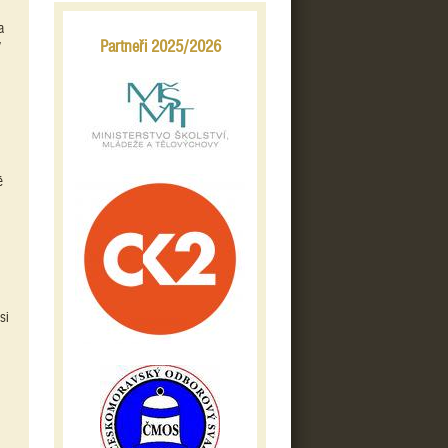
a
Partneři 2025/2026
ý
é
si