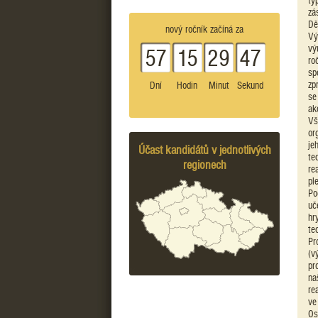
ty
zá
Dě
nový ročník začíná za
Vý
vý
57
15
29
47
ro
sp
zp
Dní
Hodin
Minut
Sekund
se
ak
Vš
or
je
Účast kandidátů v jednotlivých
te
regionech
re
pl
Po
uč
hr
te
Pr
(v
pr
na
re
ve
Os