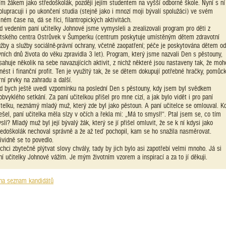
jím žákem jako středoškolák, později jejím studentem na vyšší odborné škole. Nyní s ní
olupracuji i po ukončení studia (stejně jako i mnozí moji bývalí spolužáci) ve svém
lném čase na, dá se říci, filantropických aktivitách.
d vedením paní učitelky Johnové jsme vymysleli a zrealizovali program pro děti z
tského centra Ostrůvek v Šumperku (centrum poskytuje umístěným dětem zdravotní
užby a služby sociálně-právní ochrany, včetně zaopatření; péče je poskytována dětem od
vních dnů života do věku zpravidla 3 let). Program, který jsme nazvali Den s pěstouny,
sahuje několik na sebe navazujících aktivit, z nichž některé jsou nastaveny tak, že moh
inést i finanční profit. Ten je využitý tak, že se dětem dokupují potřebné hračky, pomůck
rní prvky na zahradu a další.
d bych ještě uvedl vzpomínku na poslední Den s pěstouny, kdy jsem byl svědkem
obvyklého setkání. Za paní učitelkou přišel pro mne cizí, a jak bylo vidět i pro paní
itelku, neznámý mladý muž, který zde byl jako pěstoun. A paní učitelce se omlouval. K
ešel, paní učitelka měla slzy v očích a řekla mi: „Má to smysl!“. Ptal jsem se, co tím
slí? Mladý muž byl její bývalý žák, který se jí přišel omluvit, že se k ní kdysi jako
ředoškolák nechoval správně a že až teď pochopil, kam se ho snažila nasměrovat.
ividně se to povedlo.
chci zbytečně plýtvat slovy chvály, tady by jich bylo asi zapotřebí velmi mnoho. Já si
ní učitelky Johnové vážím. Je mým životním vzorem a inspirací a za to jí děkuji.
na seznam kandidátů