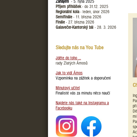
Zahájení
- 5. října 2025
Příjem přihlášek
- do 31.12. 2025
Regionální kola
- leden, únor 2026
Semifinále
- 11. března 2026
Finále
- 27. března 2026
Galavečer-Kantorský bá
l - 28. 3. 2026
Sledujte nás na You Tube
Jděte do toho ...
rady Zlatých Ámosů
Jak to vidí Ámos
Vzpomínka na zážitek a doporučení
Ch
Minutový učitel
Finalisté vás za minutu něco naučí
In
Pa
Najdete nás také na Instagramu a
př
Facebooku
Dě
mi
Pa
sp
Ac