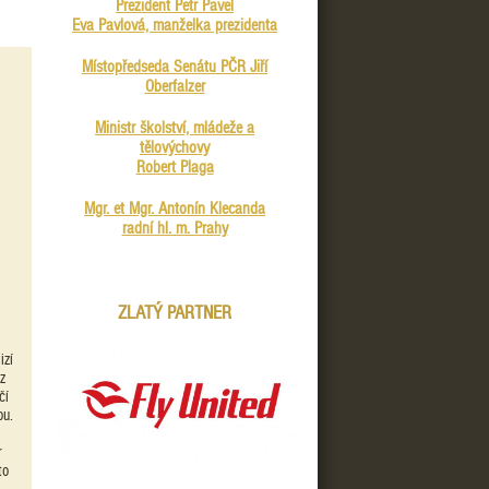
Prezident Petr Pavel
Eva Pavlová, manželka prezidenta
Místopředseda Senátu PČR Jiří
Oberfalzer
Ministr školství, mládeže a
tělovýchovy
Robert Plaga
Mgr. et Mgr. Antonín Klecanda
radní hl. m. Prahy
ZLATÝ PARTNER
izí
z
čí
ou.
r
to