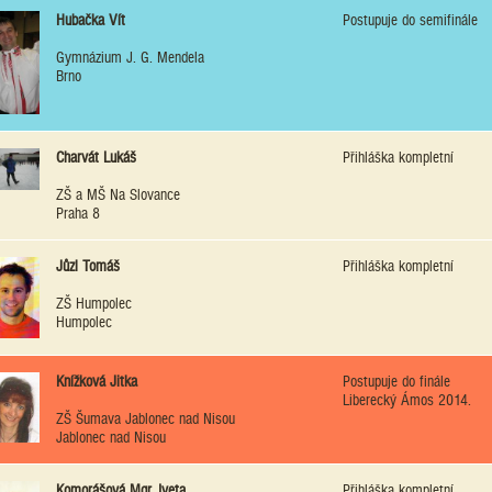
Hubačka Vít
Postupuje do semifinále
Gymnázium J. G. Mendela
Brno
Charvát Lukáš
Přihláška kompletní
ZŠ a MŠ Na Slovance
Praha 8
Jůzl Tomáš
Přihláška kompletní
ZŠ Humpolec
Humpolec
Knížková Jitka
Postupuje do finále
Liberecký Ámos 2014.
ZŠ Šumava Jablonec nad Nisou
Jablonec nad Nisou
Komorášová Mgr. Iveta
Přihláška kompletní