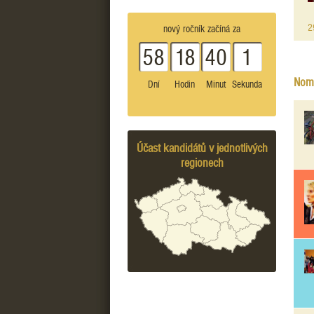
2
nový ročník začíná za
58
18
40
1
Nomi
Dní
Hodin
Minut
Sekunda
Účast kandidátů v jednotlivých
regionech