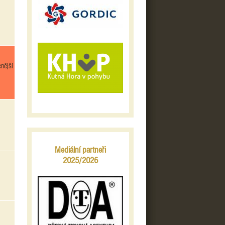
nější
Mediální partneři
2025/2026