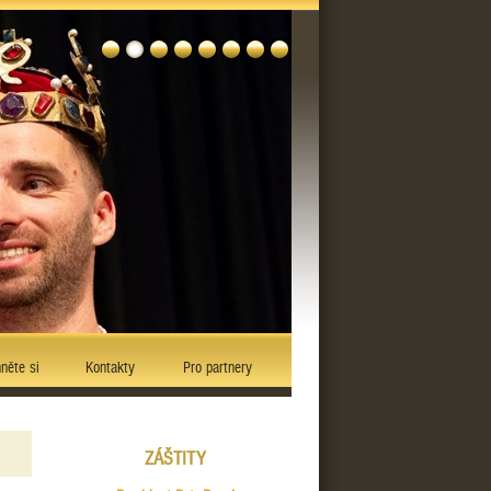
něte si
Kontakty
Pro partnery
ZÁŠTITY