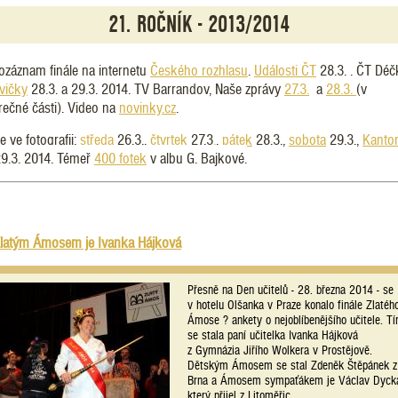
21. ROČNÍK - 2013/2014
ozáznam finále na internetu
Českého rozhlasu
.
Události ČT
28.3. . ČT Déč
vičky
28.3. a 29.3. 2014. TV Barrandov, Naše zprávy
27.3.
a
28.3.
(v
rečné části). Video na
novinky.cz
.
e ve fotografii:
středa
26.3.,
čtvrtek
27.3
.
,
pátek
28.3.,
sobota
29.3.,
Kanto
9.3. 2014. Témeř
400 fotek
v albu G. Bajkové.
Zlatým Ámosem je Ivanka Hájková
Přesně na Den učitelů - 28. března 2014 - se
v hotelu Olšanka v Praze konalo finále Zlatéh
Ámose ? ankety o nejoblíbenějšího učitele. T
se stala paní učitelka Ivanka Hájková
z Gymnázia Jiřího Wolkera v Prostějově.
Dětským Ámosem se stal Zdeněk Štěpánek 
Brna a Ámosem sympaťákem je Václav Dyck
který přijel z Litoměřic.