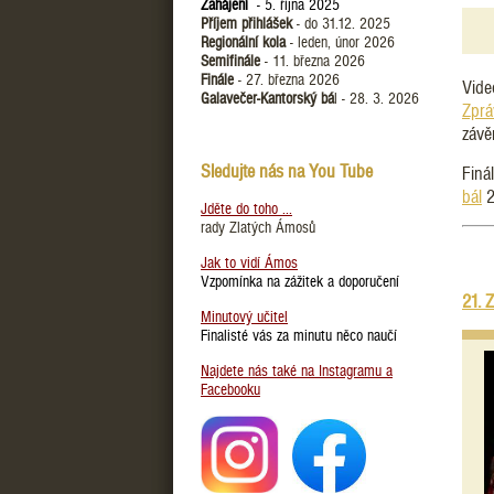
Zahájení
- 5. října 2025
Příjem přihlášek
- do 31.12. 2025
Regionální kola
- leden, únor 2026
Semifinále
- 11. března 2026
Finále
- 27. března 2026
Vide
Galavečer-Kantorský bá
l - 28. 3. 2026
Zprá
závě
Sledujte nás na You Tube
Finál
bál
2
Jděte do toho ...
rady Zlatých Ámosů
Jak to vidí Ámos
Vzpomínka na zážitek a doporučení
21. 
Minutový učitel
Finalisté vás za minutu něco naučí
Najdete nás také na Instagramu a
Facebooku