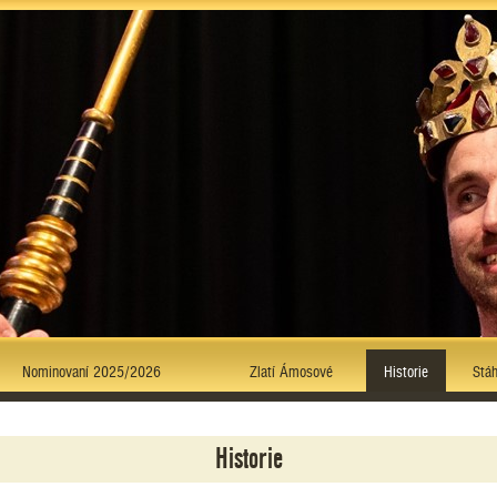
Nominovaní 2025/2026
Zlatí Ámosové
Historie
Stáh
Historie