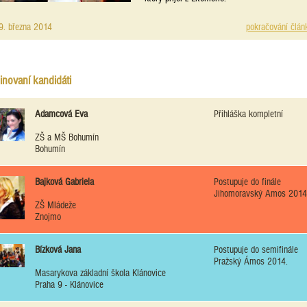
9. března 2014
pokračování člán
novaní kandidáti
Adamcová Eva
Přihláška kompletní
ZŠ a MŠ Bohumín
Bohumín
Bajková Gabriela
Postupuje do finále
Jihomoravský Amos 2014
ZŠ Mládeže
Znojmo
Bízková Jana
Postupuje do semifinále
Pražský Ámos 2014.
Masarykova základní škola Klánovice
Praha 9 - Klánovice