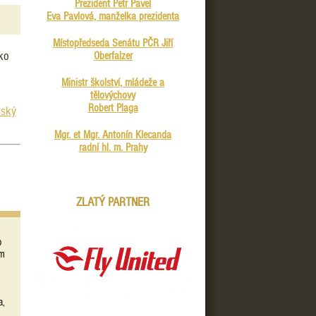
Prezident Petr Pavel
Eva Pavlová, manželka prezidenta
Místopředseda Senátu PČR Jiří
ko
Oberfalzer
Ministr školství, mládeže a
tělovýchovy
Robert Plaga
rský
Mgr. et Mgr. Antonín Klecanda
radní hl. m. Prahy
ZLATÝ PARTNER
o
ím
z
a,