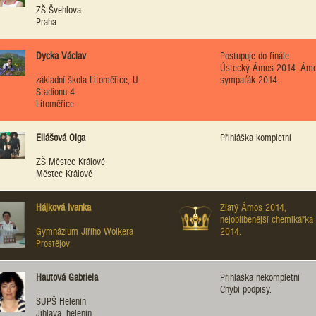
ZŠ Švehlova
Praha
Dycka Václav
Postupuje do finále
Ústecký Ámos 2014. Ám
základní škola Litoměřice, U
sympaťák 2014.
Stadionu 4
Litoměřice
Eliášová Olga
Přihláška kompletní
ZŠ Městec Králové
Městec Králové
Hájková Ivanka
Zlatý Ámos 2014,
nejoblíbenější chemikářka
Gymnázium Jiřího Wolkera
2014.
Prostějov
Hautová Gabriela
Přihláška nekompletní
Chybí podpisy.
SUPŠ Helenín
Jihlava, helenín